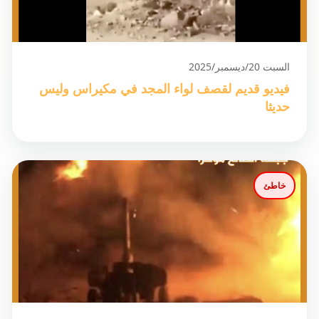
السبت 20/ديسمبر/2025
فيديو قديم لقصف لواء المجد في مكيراس وليس
حديثا
خاطئ