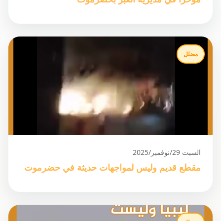
مضلل
السبت 29/نوفمبر/2025
مقطع قديم وليس لمواجهات حديثة في حضرموت