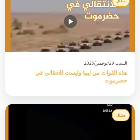
مضلل
السبت 29/نوفمبر/2025
هذه القوات من ليبيا وليست للانتقالي في
حضرموت
مضلل