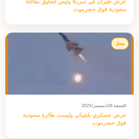
عرض طيران في أمريكا وليس لتحليق مقاتلة
سعودية فوق حضرموت
مضلل
الجمعة 26/ديسمبر/2025
عرض عسكري بلجيكي وليست طائرة سعودية
فوق حضرموت