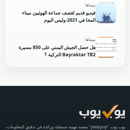
يبيبناها
فيديو قديم لقصف جماعة الهوثيين ميناء
المخا في 2021-وليس اليوم
يبيبناها
هل حصل الجيش اليمني على 850 مسيرة
Bayraktar TB2 التركية ؟
يوب يوب "yoopyup" منصة مهنية مستقلة ورائدة في تدقيق المعلومات،