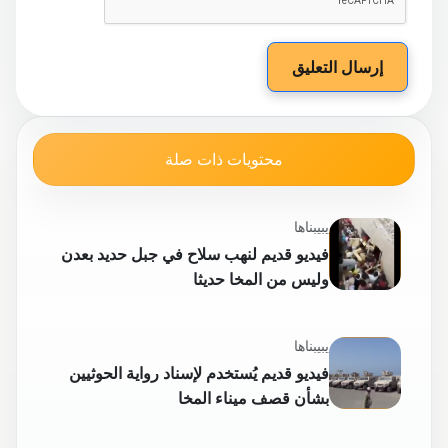
إرسال التعليق
محتويات ذات صلة
يبيبناها
فيديو قديم لنهب سلاح في جبل حديد بعدن
وليس من المخا حديثا
يبيبناها
فيديو قديم يُستخدم لإسناد رواية الحوثيين
بشأن قصف ميناء المخا