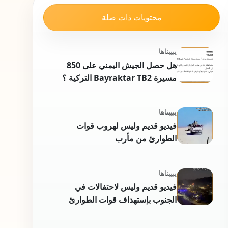
محتويات ذات صلة
يبيبناها
هل حصل الجيش اليمني على 850
مسيرة Bayraktar TB2 التركية ؟
يبيبناها
فيديو قديم وليس لهروب قوات
الطوارئ من مأرب
يبيبناها
فيديو قديم وليس لاحتفالات في
الجنوب بإستهداف قوات الطوارئ