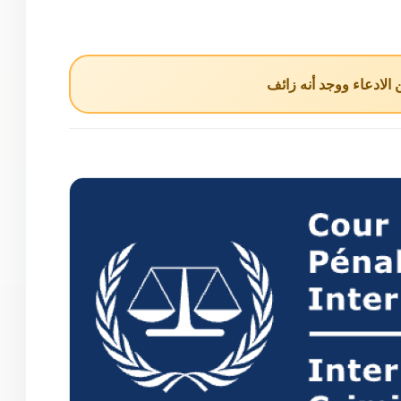
لادعاء ووجد أنه زائف