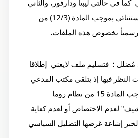
كما في حالتي ليبيا ودارفور، والثاني
قبول اليمن لولاية المحكمة بشكل استثنائي بموجب المادة (12/3) من
رسمياً بخصوص هذه الملفات.
مُضلل ؛ فتسليم ملف لايعني إطلاقا
ت النظر فيها إذ يتلقى مكتب المدعي
البلاغات سنوياً، بموجب المادة 15 من نظام روما
يف" لعدم الاختصاص أو لعدم كفاية
الخبر إشاعة غرضها التضليل السياسي