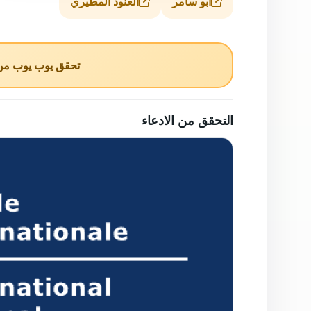
ابو سامر
العنود المطيري
تحقق يوب يوب من ا
التحقق من الادعاء