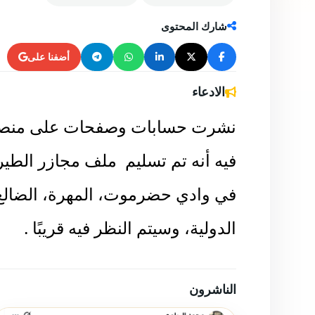
20 فبراير 2026
فريق يوب يوب
شارك المحتوى
أضفنا على
الادعاء
نشرت حسابات وصفحات على منصات
فيه أنه تم تسليم ملف مجازر الطي
في وادي حضرموت، المهرة، الضالع،
الدولية، وسيتم النظر فيه قريبًا .