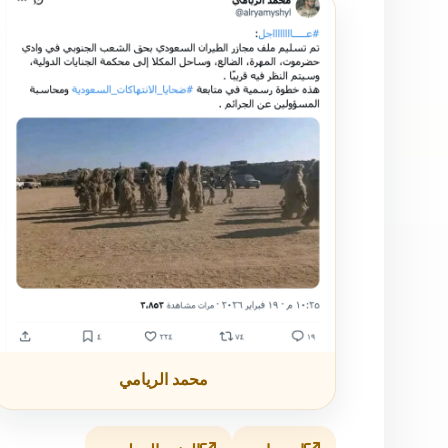
الناشرون
محمد الريامي