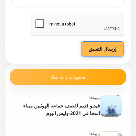
إرسال التعليق
محتويات ذات صلة
يبيبناها
فيديو قديم لقصف جماعة الهوثيين ميناء
المخا في 2021-وليس اليوم
يبيبناها