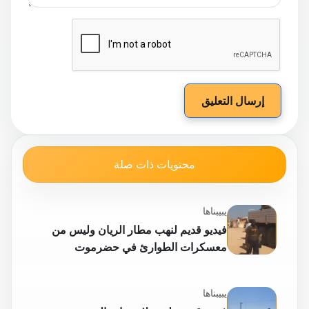
إرسال التعليق
محتويات ذات صلة
يبيبناها
فيديو قديم لنهب مطار الريان وليس من
معسكرات الطوارئ في حضرموت
يبيبناها