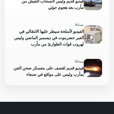
فيديو قديم وليس لانسحاب الجيش من
مأرب بعد هجوم حوثي
يبيبناها
الفيديو لأسلحة سيطر عليها الانتقالي في
العبر حضرموت في ديسمبر الماضي وليس
لهروب قوات الطوارئ من مأرب
يبيبناها
فيديو قديم لقصف على معسكر صحن الجن
بمأرب وليس على مواقع في صنعاء