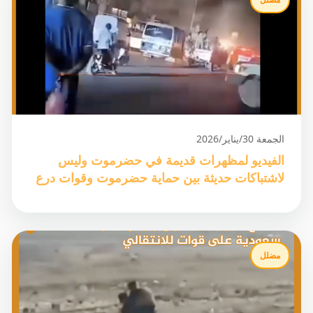
مضلل
الجمعة 30/يناير/2026
الفيديو لمظهرات قديمة في حضرموت وليس
لاشتباكات حديثة بين حماية‎ حضرموت وقوات درع
الوطن
مضلل