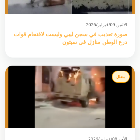
الاثنين 09/فبراير/2026
صورة تعذيب في سجن ليبي وليست لاقتحام قوات
درع الوطن منازل في سيئون
مضلل
الأحد 08/فبراير/2026