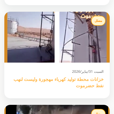
مضلل
السبت 31/يناير/2026
خزانات محطة توليد كهرباء مهجورة وليست لنهب
نفط حضرموت