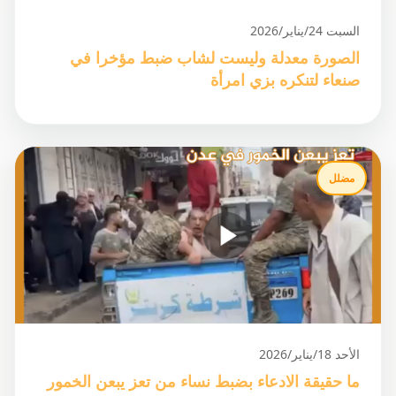
السبت 24/يناير/2026
الصورة معدلة وليست لشاب ضبط مؤخرا في
صنعاء لتنكره بزي امرأة
مضلل
الأحد 18/يناير/2026
ما حقيقة الادعاء بضبط نساء من تعز يبعن الخمور