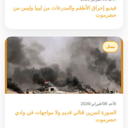
فيديو إحراق الأطقم والمدرعات من ليبيا وليس من
حضرموت
مضلل
الأحد 08/فبراير/2026
الصورة لتمرين قتالي قديم ولا مواجهات في وادي
حضرموت