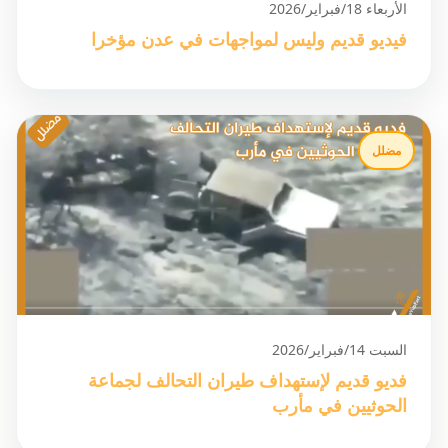
الأربعاء 18/فبراير/2026
فيديو قديم وليس لمواجهات في عدن مؤخرا
مضلل
السبت 14/فبراير/2026
فديو قديم لإستهداف طيران التحالف لجماعة
الحوثيين في مأرب