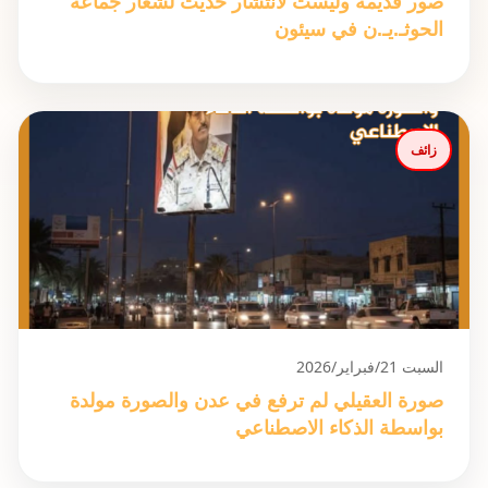
صور قديمة وليست لانتشار حديث لشعار جماعة
الحوثـ.يـ.ن في سيئون
زائف
السبت 21/فبراير/2026
صورة العقيلي لم ترفع في عدن والصورة مولدة
بواسطة الذكاء الاصطناعي