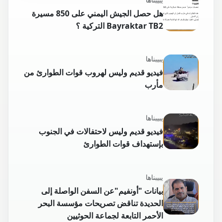
هل حصل الجيش اليمني على 850 مسيرة
Bayraktar TB2 التركية ؟
يبيبناها
فيديو قديم وليس لهروب قوات الطوارئ من
مأرب
يبيبناها
فيديو قديم وليس لاحتفالات في الجنوب
بإستهداف قوات الطوارئ
يبيبناها
بيانات "أونفيم"عن السفن الواصلة إلى
الحديدة تناقض تصريحات مؤسسة البحر
الأحمر التابعة لجماعة الحوثيين