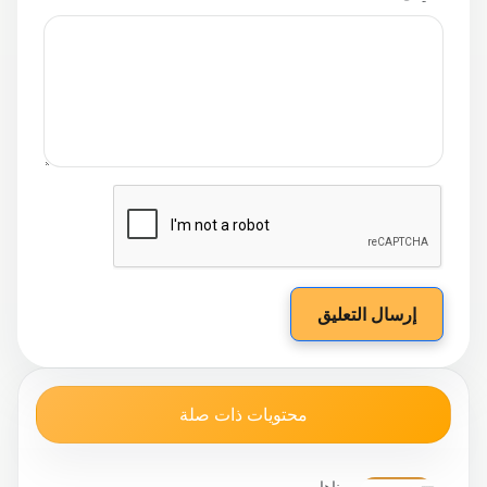
إرسال التعليق
محتويات ذات صلة
يبيبناها