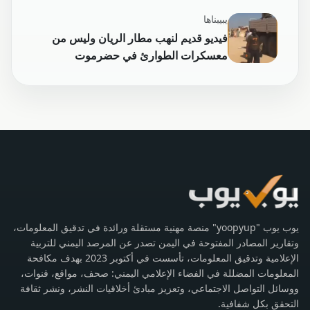
يبيبناها
فيديو قديم لنهب مطار الريان وليس من
معسكرات الطوارئ في حضرموت
يوب يوب "yoopyup" منصة مهنية مستقلة ورائدة في تدقيق المعلومات،
وتقارير المصادر المفتوحة في اليمن تصدر عن المرصد اليمني للتربية
الإعلامية وتدقيق المعلومات، تأسست في أكتوبر 2023 بهدف مكافحة
المعلومات المضللة في الفضاء الإعلامي اليمني: صحف، مواقع، قنوات،
ووسائل التواصل الاجتماعي، وتعزيز مبادئ أخلاقيات النشر، ونشر ثقافة
التحقق بكل شفافية.