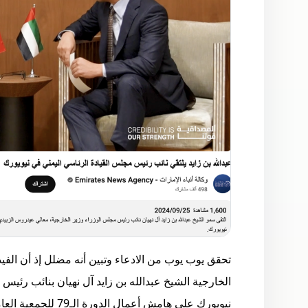
تحقق يوب يوب من الادعاء وتبين أنه مضلل إذ أن الفيد
الخارجية الشيخ عبدالله بن زايد آل نهيان بنائب رئي
نيويورك على هامش أعمال الدورة الـ79 للجمعية العامة للأمم المتحدة