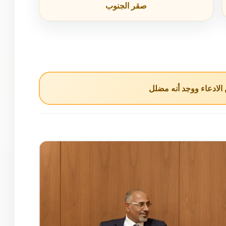
صقر الجنوب
لادعاء ووجد أنه مضلل