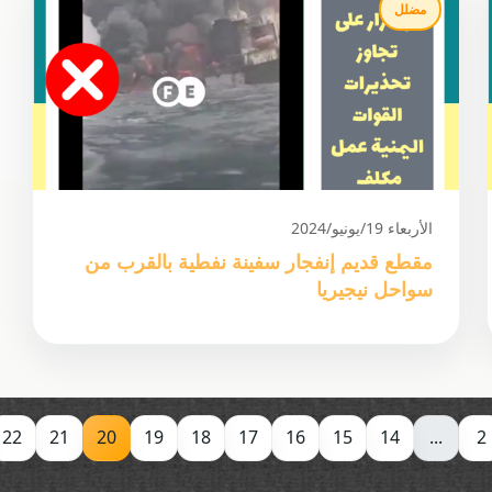
مضلل
الأربعاء 19/يونيو/2024
مقطع قديم إنفجار سفينة نفطية بالقرب من
سواحل نيجيريا
22
21
20
19
18
17
16
15
14
...
2