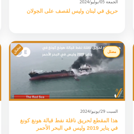
الجمعة 05/يوليو/2024
حريق في لبنان وليس لقصف على الجولان
مضلل
السبت 29/يونيو/2024
هذا المقطع لحريق ناقلة نفط قبالة هونغ كونغ
في يناير 2019 وليس في البحر الأحمر