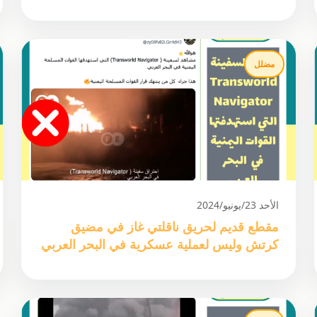
مضلل
الأحد 23/يونيو/2024
مقطع قديم لحريق ناقلتي غاز في مضيق
كرتش وليس لعملية عسكرية في البحر العربي