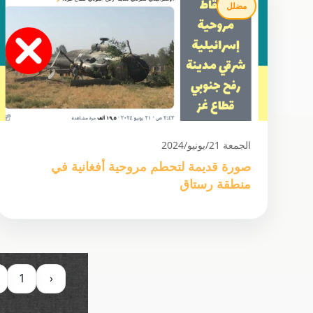
مضلل
الجمعة 21/يونيو/2024
صورة قديمة لتحطم مروحية أفغانية في
منطقة رستاق
1
‹