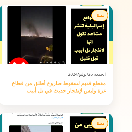
مضلل
الجمعة 26/يوليو/2024
مقطع قديم لسقوط صاروخ أطلق من قطاع
غزة وليس لإنفجار حديث في تل أبيب
مضلل