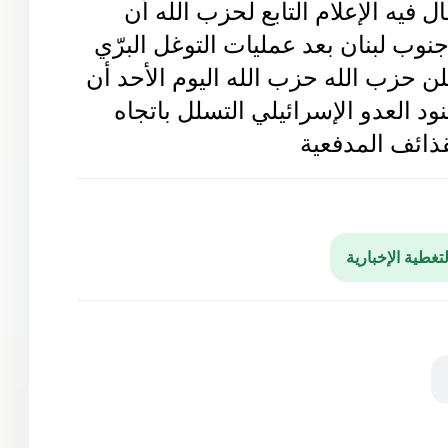
لى في إبريل 2017 على أنه لهجوم بصاروخ تاو على مجاميع
ماة الشمالي.
 فيه الإعلام التابع لحزب الله أن
جنوب لبنان
بعد عمليات التوغل البرّي
ن حزب الله حزب الله اليوم الأحد أن
ود العدو الإسرائيلي التسلل باتجاه
قذائف
‏
المدفعية
لتغطية الإخبارية