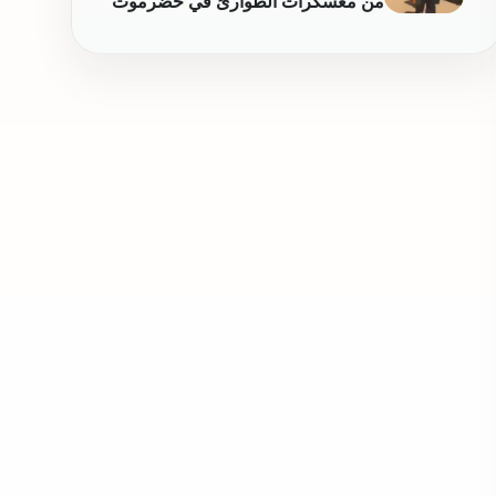
يبيبناها
فيديو قديم لنهب مطار الريان وليس
من معسكرات الطوارئ في حضرموت