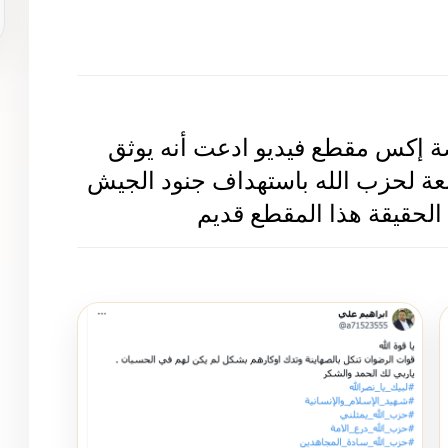
نشرت حسابات وصفحات على منصة إكس مقطع فيديو ادعت أنه يوثق 
قيام أحد عناصر قوات الرضوان التابعة لحزب الله باستهداف جنود الجيش 
الحقيقة هذا المقطع قديم  