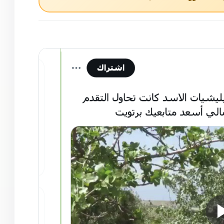
لادعاء ووجد أنه مضلل