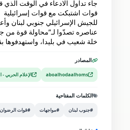
للمرة الأو
من قوات النظام السوري في ريف ح
جاء تداول الادعاء في الوقت الذي قال
قوات اشتبكت مع قوات إسرائيلية 
للجيش الإسرائيلي جنوبي لبنان وأعل
عناصره تصدّوا لـ”محاولة ‏قوة من جن
خلة شعيب في بليدا، واستهدفوها ب
المصادر
aboalhodaalhoms
الإعلام الحربي - ا
الكلمات المفتاحية