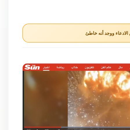
لادعاء ووجد أنه خاطئ