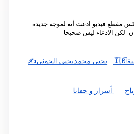
نشرت حسابات وصفحات على منصة إكس مقطع فيديو ادعت أنه لموجة جديدة 
ان  لكن الادعاء ليس صحيحا 
🇮
يحيى محمديحيى الحوثي✍️
باح
 أسرار و خفايا