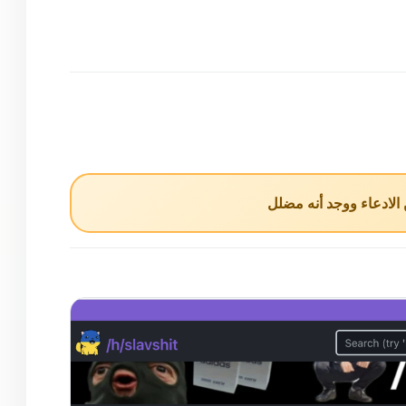
لادعاء ووجد أنه مضلل