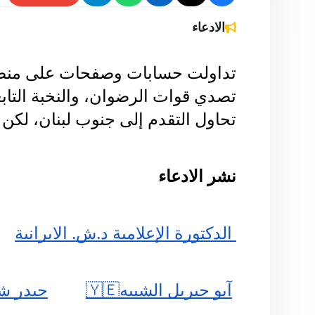
الادعاء
تحاول التقدم إلى جنوب لبنان، لكن
نشر الادعاء 
 الدكتورة الإعلامية د.ش. الايرانية
آبو جبريل الشيبه🇾🇪
حيدر ش