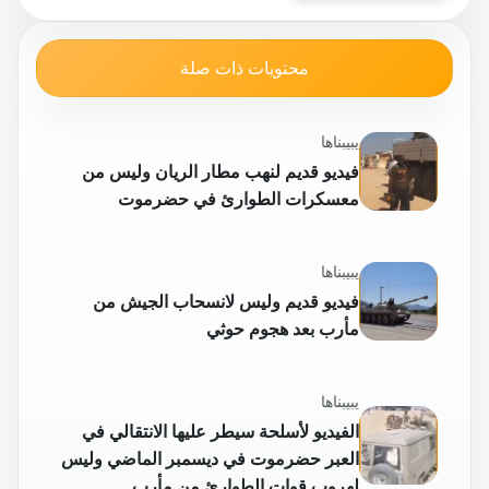
محتويات ذات صلة
يبيبناها
فيديو قديم لنهب مطار الريان وليس من
معسكرات الطوارئ في حضرموت
يبيبناها
فيديو قديم وليس لانسحاب الجيش من
مأرب بعد هجوم حوثي
يبيبناها
الفيديو لأسلحة سيطر عليها الانتقالي في
العبر حضرموت في ديسمبر الماضي وليس
لهروب قوات الطوارئ من مأرب