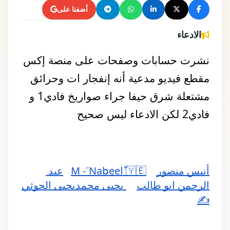
أضفنا على
الادعاء
نشرت حسابات وصفحات على منصة إكس 
مقطع فيديو مدعية أنه إنفجار ات وحرائق 
مشتعلة شرق حيفا جراء صواريخ فادي1 و 
فادي2 لكن الادعاء ليس صحيح 
أنيس منصور
M - َNabِeelّ 🇾🇪
عبد 
الرحمن ابو طالب
 يحيى محمديحيى الحوثي
✍️