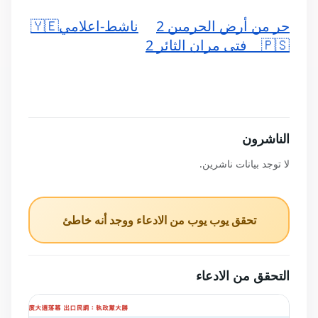
حر من أرض الحرمين 2
ناشط-اعلامي🇾🇪
🇵🇸
 فتى مران الثائر 2
الناشرون
لا توجد بيانات ناشرين.
تحقق يوب يوب من الادعاء ووجد أنه خاطئ
التحقق من الادعاء