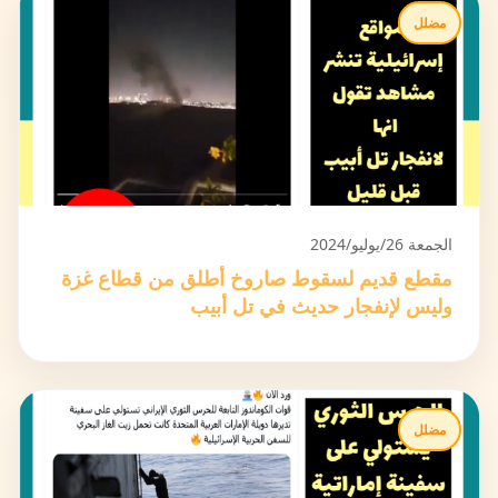
مضلل
الجمعة 26/يوليو/2024
مقطع قديم لسقوط صاروخ أطلق من قطاع غزة
وليس لإنفجار حديث في تل أبيب
مضلل