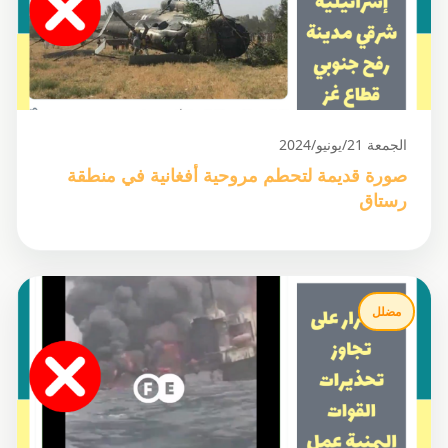
الجمعة 21/يونيو/2024
صورة قديمة لتحطم مروحية أفغانية في منطقة
رستاق
مضلل