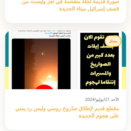
صورة قديمة لجثة متفحمة في تعز وليست من
قصف إسرائيل ميناء الحديدة
مضلل
الأحد 21/يوليو/2024
مقطع قديم لإطلاق صاروخ روسي وليس رد يمني
على هجوم الحديدة