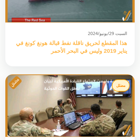
السبت 29/يونيو/2024
هذا المقطع لحريق ناقلة نفط قبالة هونغ كونغ في
يناير 2019 وليس في البحر الأحمر
مضلل