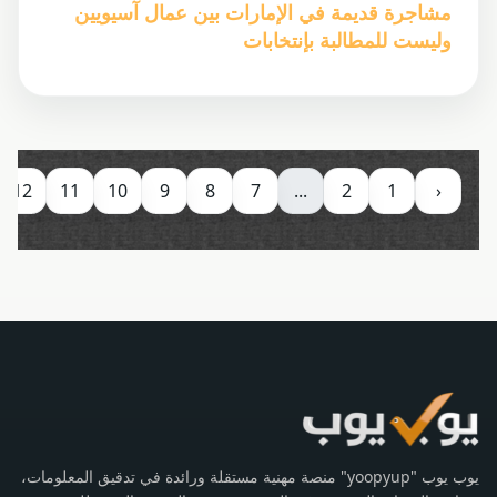
مشاجرة قديمة في الإمارات بين عمال آسيويين
وليست للمطالبة بإنتخابات
12
11
10
9
8
7
...
2
1
‹
يوب يوب "yoopyup" منصة مهنية مستقلة ورائدة في تدقيق المعلومات،