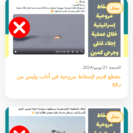
مضلل
الجمعة 21/يونيو/2024
مقطع قديم لإسقاط مروحية في أدلب وليس من
رفح
مضلل