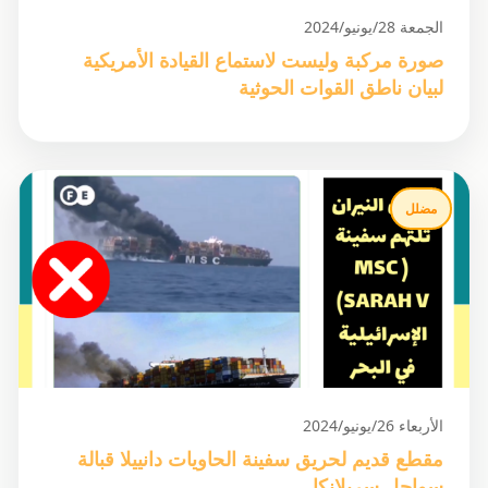
الجمعة 28/يونيو/2024
صورة مركبة وليست لاستماع القيادة الأمريكية
لبيان ناطق القوات الحوثية
مضلل
الأربعاء 26/يونيو/2024
مقطع قديم لحريق سفينة الحاويات دانييلا قبالة
سواحل سريلانكا