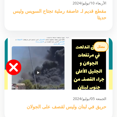
الأربعاء 10/يوليو/2024
مقطع قديم لـ عاصفة رملية تجتاح السويس وليس
حديثا
مضلل
الجمعة 05/يوليو/2024
حريق في لبنان وليس لقصف على الجولان