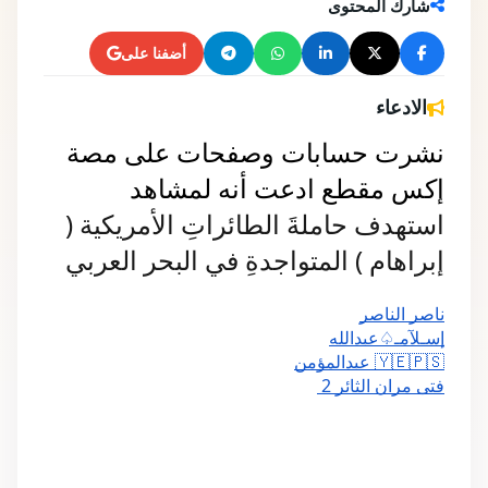
شارك المحتوى
أضفنا على
الادعاء
نشرت حسابات وصفحات على مصة 
إكس مقطع ادعت أنه لمشاهد 
استهدف حاملةَ الطائراتِ الأمريكية ( 
إبراهام ) المتواجدةِ في البحر العربي
ناصر الناصر
إسـلآمـ♤عبدالله
عبدالمؤمن 🇾🇪🇵🇸
 فتى مران الثائر 2