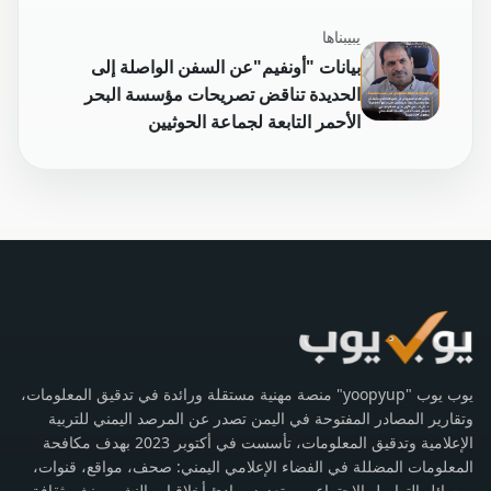
يبيبناها
بيانات "أونفيم"عن السفن الواصلة إلى
الحديدة تناقض تصريحات مؤسسة البحر
الأحمر التابعة لجماعة الحوثيين
يوب يوب "yoopyup" منصة مهنية مستقلة ورائدة في تدقيق المعلومات،
وتقارير المصادر المفتوحة في اليمن تصدر عن المرصد اليمني للتربية
الإعلامية وتدقيق المعلومات، تأسست في أكتوبر 2023 بهدف مكافحة
المعلومات المضللة في الفضاء الإعلامي اليمني: صحف، مواقع، قنوات،
ووسائل التواصل الاجتماعي، وتعزيز مبادئ أخلاقيات النشر، ونشر ثقافة