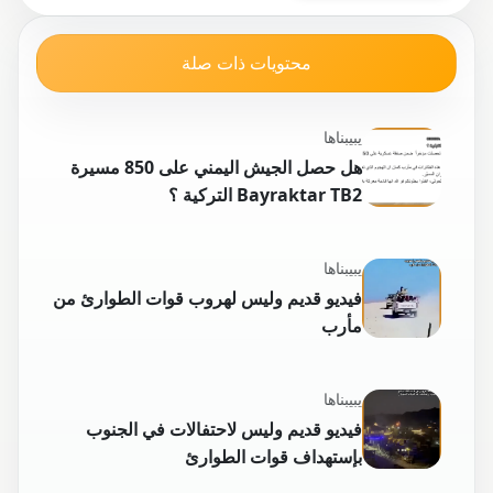
محتويات ذات صلة
يبيبناها
هل حصل الجيش اليمني على 850 مسيرة
Bayraktar TB2 التركية ؟
يبيبناها
فيديو قديم وليس لهروب قوات الطوارئ من
مأرب
يبيبناها
فيديو قديم وليس لاحتفالات في الجنوب
بإستهداف قوات الطوارئ