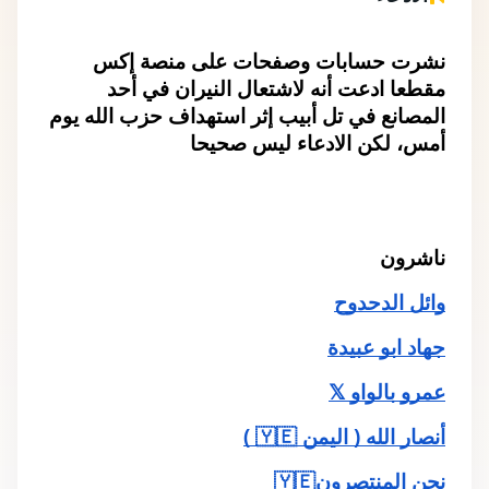
نشرت حسابات وصفحات على منصة إكس 
مقطعا ادعت أنه لاشتعال النيران في أحد 
المصانع في تل أبيب إثر استهداف حزب الله يوم 
أمس، لكن الادعاء ليس صحيحا
ناشرون
وائل الدحدوح
جهاد ابو عبيدة
عمرو بالواو 𝕏
أنصار الله ( اليمن 🇾🇪 )
نحن المنتصرون🇾🇪