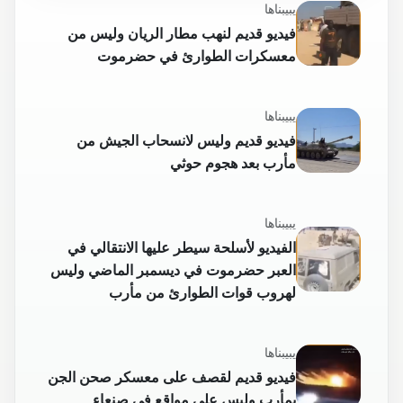
يبيبناها
فيديو قديم لنهب مطار الريان وليس من
معسكرات الطوارئ في حضرموت
يبيبناها
فيديو قديم وليس لانسحاب الجيش من
مأرب بعد هجوم حوثي
يبيبناها
الفيديو لأسلحة سيطر عليها الانتقالي في
العبر حضرموت في ديسمبر الماضي وليس
لهروب قوات الطوارئ من مأرب
يبيبناها
فيديو قديم لقصف على معسكر صحن الجن
بمأرب وليس على مواقع في صنعاء