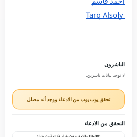
احمد قاسم
 Tarq Alsoly
الناشرون
لا توجد بيانات ناشرين.
تحقق يوب يوب من الادعاء ووجد أنه مضلل
التحقق من الادعاء