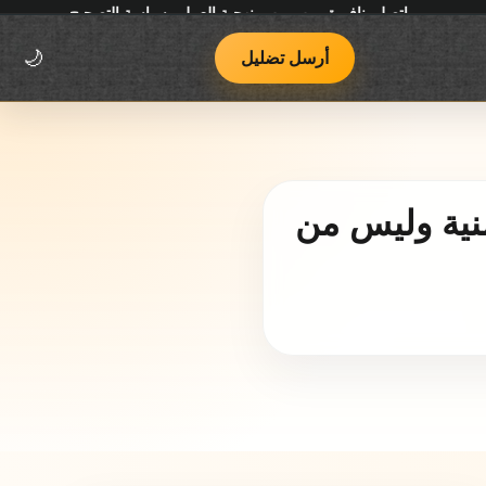
اتصل بنا
فريق يوب يوب
منهجية العمل وسياسة التصحيح
أرسل تضليل
🌙
منية وليس من