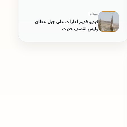
المهرة وليس من جزيرة كمران
يبيبناها
فيديو قديم لغارات على جبل عطان
وليس لقصف حديث