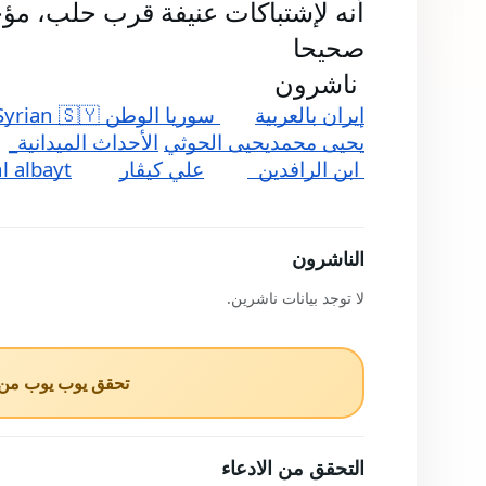
صحيحا 
 ناشرون 
إيران بالعربية
 سوريا الوطن Syrian 🇸🇾
يحيى محمديحيى الحوثي
الأحداث الميدانية_
 ابن الرافدين  
علي كيڤار
l albayt
الناشرون
لا توجد بيانات ناشرين.
تحقق يوب يوب من ا