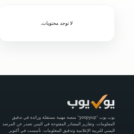
لا توجد محتويات.
يوب يوب "yoopyup" منصة مهنية مستقلة ورائدة في تدقيق
المعلومات، وتقارير المصادر المفتوحة في اليمن تصدر عن المرصد
اليمني للتربية الإعلامية وتدقيق المعلومات، تأسست في أكتوبر