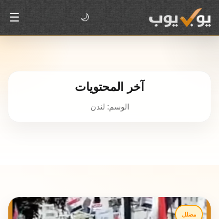
☰
🌙
آخر المحتويات
الوسم: لندن
مضلل