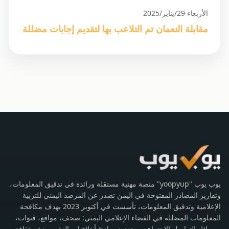
الأربعاء 29/يناير/2025
مقابلة النعمان تم التلاعب بها لتقديم إجابات مضللة
يوب يوب "yoopyup" منصة مهنية مستقلة ورائدة في تدقيق المعلومات،
وتقارير المصادر المفتوحة في اليمن تصدر عن المرصد اليمني للتربية
الإعلامية وتدقيق المعلومات، تأسست في أكتوبر 2023 بهدف مكافحة
المعلومات المضللة في الفضاء الإعلامي اليمني: صحف، مواقع، قنوات،
ووسائل التواصل الاجتماعي، وتعزيز مبادئ أخلاقيات النشر، ونشر ثقافة