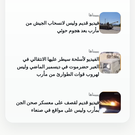
يبيبناها
فيديو قديم وليس لانسحاب الجيش من
مأرب بعد هجوم حوثي
يبيبناها
الفيديو لأسلحة سيطر عليها الانتقالي في
العبر حضرموت في ديسمبر الماضي وليس
لهروب قوات الطوارئ من مأرب
يبيبناها
فيديو قديم لقصف على معسكر صحن الجن
بمأرب وليس على مواقع في صنعاء