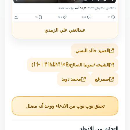
عبدالغني علي الزبيدي
العميد خالد النسي
الشيخه/سونيا الصالح(𐩯𐩥𐩬𐩺𐩱𐩮𐩱𐩡𐩢 𐩽 𐩲𐩡𐩺)
صمرقع
محمد دويد
تحقق يوب يوب من الادعاء ووجد أنه مضلل
التحقق من الادعاء