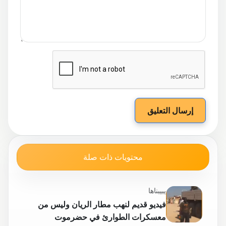
إرسال التعليق
محتويات ذات صلة
يبيبناها
فيديو قديم لنهب مطار الريان وليس من
معسكرات الطوارئ في حضرموت