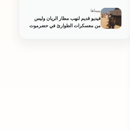
البحر الأحمر التابعة لجماعة الحوثيين
يبيبناها
فيديو قديم لنهب مطار الريان وليس
من معسكرات الطوارئ في حضرموت