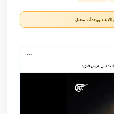
نورة الحربي
لادعاء ووجد أنه مضلل