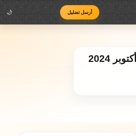
اتصل بنا
فريق يوب يوب
منهجية العمل وسياسة التصحيح
أرسل تضليل
🌙
الفيديو لصواريخ إيرانية استهدفت إسرائيل في أكتوبر 2024