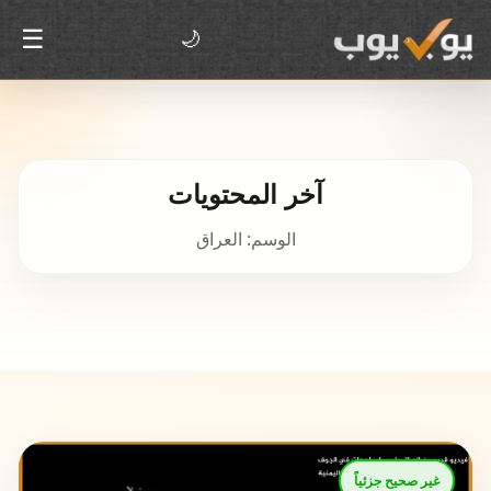
☰
🌙
آخر المحتويات
الوسم: العراق
غير صحيح جزئياً