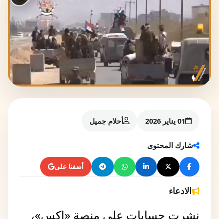
01 يناير 2026
أحلام جميل
شارك المحتوى
أضفنا على
الادعاء
نشرت حسابات على منصة «إكس»،