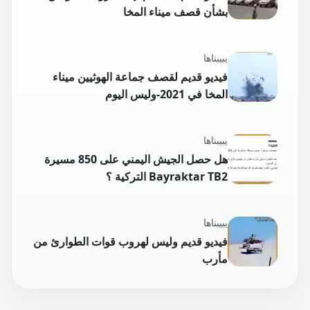
بشأن قصف ميناء المخا
يبيبناها
فيديو قديم لقصف جماعة الهوثيين ميناء
المخا في 2021-وليس اليوم
يبيبناها
هل حصل الجيش اليمني على 850 مسيرة
Bayraktar TB2 التركية ؟
يبيبناها
فيديو قديم وليس لهروب قوات الطوارئ من
مأرب