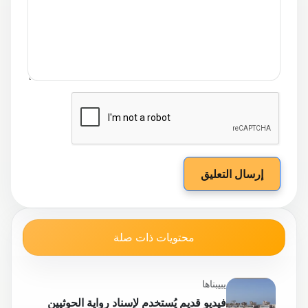
إرسال التعليق
محتويات ذات صلة
يبيبناها
فيديو قديم يُستخدم لإسناد رواية الحوثيين