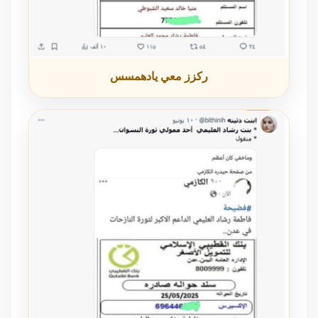
ركزز معي يادهمسس