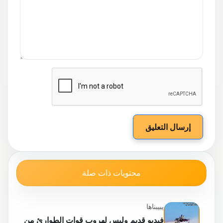
إرسال التعليق
محتويات ذات صلة
يبيبناها
فيديو قديم وليس لهروب قوات الطوارئ من