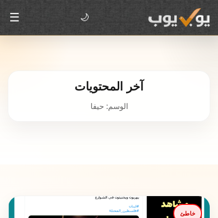
☰
🌙
آخر المحتويات
الوسم: حيفا
خاطئ