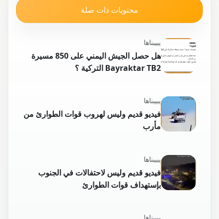
محتويات ذات صلة
يبيبناها
هل حصل الجيش اليمني على 850 مسيرة
Bayraktar TB2 التركية ؟
يبيبناها
فيديو قديم وليس لهروب قوات الطوارئ من
مأرب
يبيبناها
فيديو قديم وليس لاحتفالات في الجنوب
بإستهداف قوات الطوارئ
يبيبناها