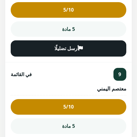
5/10
5 مادة
أرسل تضليلًا
9
في القائمة
معتصم اليمني
5/10
5 مادة