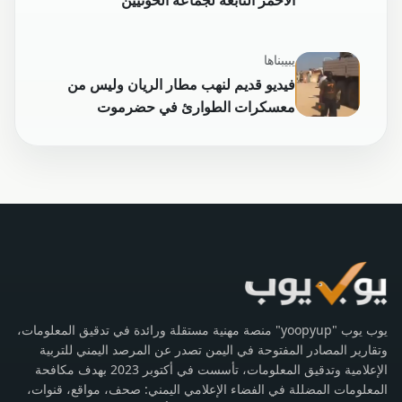
يبيبناها
فيديو قديم لنهب مطار الريان وليس من
معسكرات الطوارئ في حضرموت
يوب يوب "yoopyup" منصة مهنية مستقلة ورائدة في تدقيق المعلومات،
وتقارير المصادر المفتوحة في اليمن تصدر عن المرصد اليمني للتربية
الإعلامية وتدقيق المعلومات، تأسست في أكتوبر 2023 بهدف مكافحة
المعلومات المضللة في الفضاء الإعلامي اليمني: صحف، مواقع، قنوات،