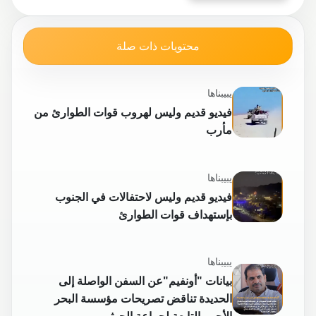
محتويات ذات صلة
يبيبناها
فيديو قديم وليس لهروب قوات الطوارئ من
مأرب
يبيبناها
فيديو قديم وليس لاحتفالات في الجنوب
بإستهداف قوات الطوارئ
يبيبناها
بيانات "أونفيم"عن السفن الواصلة إلى
الحديدة تناقض تصريحات مؤسسة البحر
الأحمر التابعة لجماعة الحوثيين