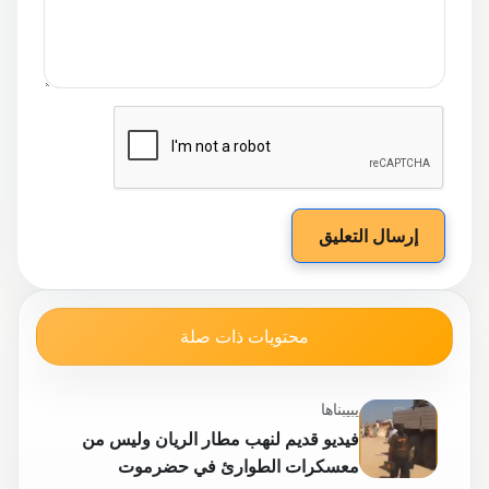
إرسال التعليق
محتويات ذات صلة
يبيبناها
فيديو قديم لنهب مطار الريان وليس من
معسكرات الطوارئ في حضرموت