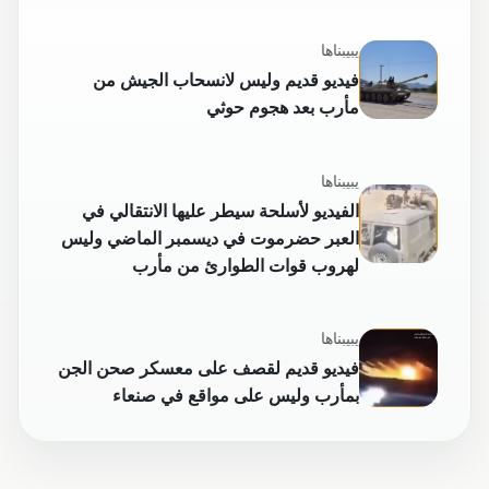
يبيبناها
فيديو قديم وليس لانسحاب الجيش من
مأرب بعد هجوم حوثي
يبيبناها
الفيديو لأسلحة سيطر عليها الانتقالي في
العبر حضرموت في ديسمبر الماضي وليس
لهروب قوات الطوارئ من مأرب
يبيبناها
فيديو قديم لقصف على معسكر صحن الجن
بمأرب وليس على مواقع في صنعاء