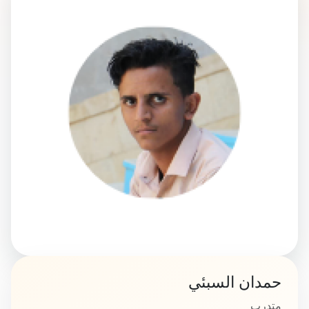
حمدان السبئي
متدرب