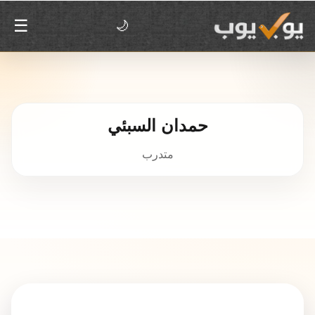
☰
🌙
حمدان السبئي
متدرب