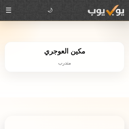
☰
🌙
مكين العوجري
متدرب