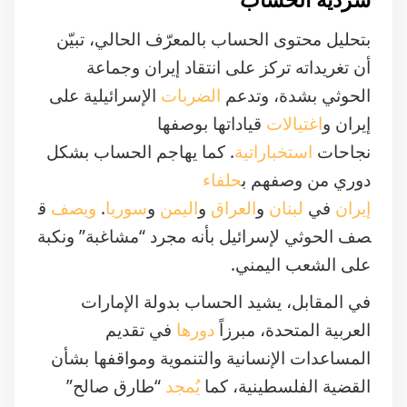
بتحليل محتوى الحساب بالمعرّف الحالي، تبيّن
أن تغريداته تركز على انتقاد إيران وجماعة
الحوثي بشدة، وتدعم
الضربات
الإسرائيلية على
إيران و
اغتيالات
قياداتها بوصفها
نجاحات
استخباراتية
. كما يهاجم الحساب بشكل
دوري من وصفهم ب
حلفاء
إيران
في
لبنان
و
العراق
و
اليمن
و
سوريا
.
ويصف
ق
صف الحوثي لإسرائيل بأنه مجرد “مشاغبة” ونكبة
على الشعب اليمني.
في المقابل، يشيد الحساب بدولة الإمارات
العربية المتحدة، مبرزاً
دورها
في تقديم
المساعدات الإنسانية والتنموية ومواقفها بشأن
القضية الفلسطينية، كما
يُمجد
“طارق صالح”