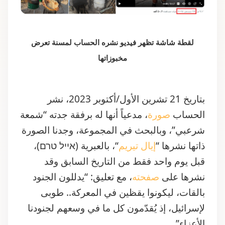
لقطة شاشة تظهر فيديو نشره الحساب لمسنة تعرض
مخبوزاتها
بتاريخ 21 تشرين الأول/أكتوبر 2023، نشر
الحساب
صورة
، مدعياً أنها له برفقة جدته “شمعة
شرعبي”، وبالبحث في المجموعة، وجدنا الصورة
ذاتها نشرها “
إيال تيريم
“، بالعبرية (אייל טרם)،
قبل يوم واحد فقط من التاريخ السابق وقد
نشرها على
صفحته
، مع تعليق: “يدللون الجنود
بالقات، ليكونوا يقظين في المعركة.. طوبى
لإسرائيل، إذ يُقدّمون كل ما في وسعهم لجنودنا
الأعزاء”.