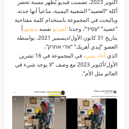
أكتوبر 2023، تضمنت فيديو يُظهر مسنة تحضر
أكلة “العصيد” الشعبية اليمنية، مدّعياً أنها جدته.
وبالبحث في المجموعة باستخدام كلمة مفتاحية
“عصيد” “עָסִיד”، وجدنا
الفيديو
نفسه
منشور
اً
بتاريخ 31 كانون الأول/ديسمبر 2021، بواسطة
العضو “إيدي أهريك” “אדי אחרק”،
الذي
أعاد
نشره
في المجموعة في 16 تشرين
الأول/أكتوبر 2023 مع وصف “لا يوجد شيء في
العالم مثل الأم”.