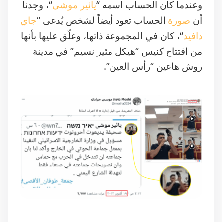
وعندما كان الحساب اسمه “
يائير موشى
“، وجدنا
أن
صورة
الحساب تعود أيضاً لشخص يُدعى “
جاي
دافيد
“، كان في المجموعة ذاتها، وعلّق عليها بأنها
من افتتاح كنيس “هيكل مئير نسيم” في مدينة
روش هاعين “رأس العين”.