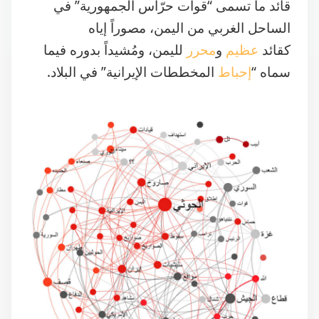
قائد ما تسمى “قوات حرّاس الجمهورية” في
الساحل الغربي من اليمن، مصوراً إياه
كقائد
عظيم
و
محرر
لليمن، ومُشيداً بدوره فيما
سماه “
إحباط
المخططات الإيرانية” في البلاد.