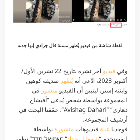
لقطة شاشة من فيديو يُظهر مسنة قال جرادي إنها جدته
وفي
فيديو
آخر نشره بتاريخ 22 تشرين الأول/
أكتوبر 2023، ادّعى أنه
يُظهر
صديقه كوهين
وابنته إستر، ليتبين أن الفيديو
منشور
في
المجموعة بواسطة شخص يُدعى “أفيشاج
دهاري” “Avishag Dahari”. عمّقنا البحث في
أرشيف المجموعة،
فوجدنا
عدة
فيديوهات
منشورة
بواسطة
المستخدم “
شموئيل حداد
” “שמואל חדד” تظهر