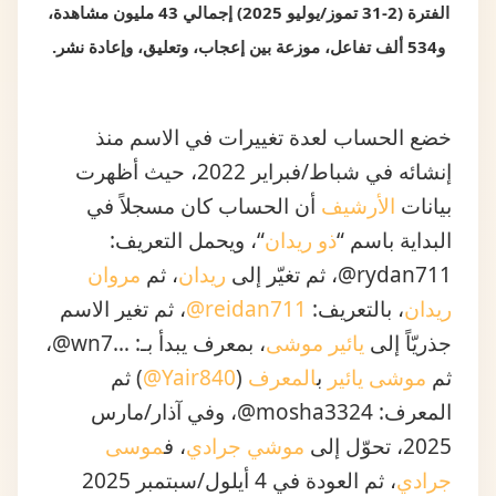
الفترة (2-31 تموز/يوليو 2025) إجمالي 43 مليون مشاهدة،
و534 ألف تفاعل، موزعة بين إعجاب، وتعليق، وإعادة نشر.
خضع الحساب لعدة تغييرات في الاسم منذ
إنشائه في شباط/فبراير 2022، حيث أظهرت
بيانات
الأرشيف
أن الحساب كان مسجلاً في
البداية باسم “
ذو ريدان
“، ويحمل التعريف:
rydan711@، ثم تغيّر إلى
ريدان
، ثم
مروان
ريدان
، بالتعريف:
reidan711@
، ثم تغير الاسم
جذريّاً إلى
يائير موشى
، بمعرف يبدأ بـ: …wn7@،
ثم
موشى يائير
ب
المعرف
(
Yair840@
) ثم
المعرف: mosha3324@، وفي آذار/مارس
2025، تحوّل إلى
موشي جرادي
، ف
موسى
جرادي
، ثم العودة في 4 أيلول/سبتمبر 2025