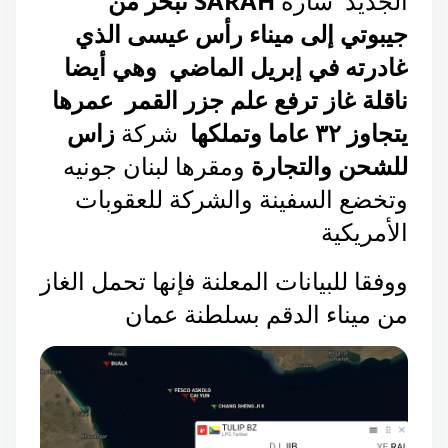
الجديد  سارة 
SARAH تبحر من 
جيبوتي إلى ميناء رأس عيسى الذي 
غادرته في إبريل الماضي  وهي أيضا 
ناقلة غاز ترفع علم جزر القمر  عمرها 
يتجاوز ٣٢ عاما وتملكها  
شركة 
زاس 
للشحن والتجارة
 ومقرها لبنان جونيه  
وتخضع السفينة والشركة للعقوبات 
الأمريكية  
ووفقا للبيانات المعلنة فإنها تحمل الغاز 
من ميناء الدقم بسلطنة عمان 