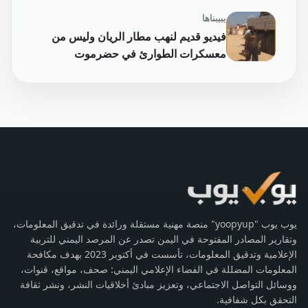
يبيبناها
فيديو قديم لنهب مطار الريان وليس من
معسكرات الطوارئ في حضرموت
يوب يوب "yoopyup" منصة مهنية مستقلة ورائدة في تدقيق المعلومات،
وتقارير المصادر المفتوحة في اليمن تصدر عن المرصد اليمني للتربية
الإعلامية وتدقيق المعلومات، تأسست في أكتوبر 2023 بهدف مكافحة
المعلومات المضللة في الفضاء الإعلامي اليمني: صحف، مواقع، قنوات،
ووسائل التواصل الاجتماعي، وتعزيز مبادئ أخلاقيات النشر، ونشر ثقافة
التحقق بكل شفافية.