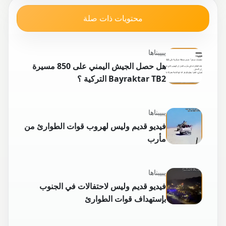
محتويات ذات صلة
يبيبناها
هل حصل الجيش اليمني على 850 مسيرة
Bayraktar TB2 التركية ؟
يبيبناها
فيديو قديم وليس لهروب قوات الطوارئ من
مأرب
يبيبناها
فيديو قديم وليس لاحتفالات في الجنوب
بإستهداف قوات الطوارئ