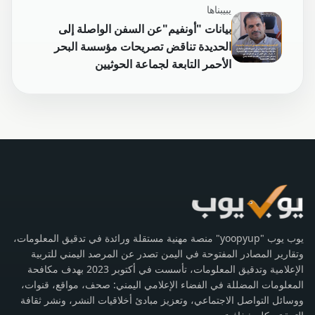
يبيبناها
بيانات "أونفيم"عن السفن الواصلة إلى
الحديدة تناقض تصريحات مؤسسة البحر
الأحمر التابعة لجماعة الحوثيين
يوب يوب "yoopyup" منصة مهنية مستقلة ورائدة في تدقيق المعلومات،
وتقارير المصادر المفتوحة في اليمن تصدر عن المرصد اليمني للتربية
الإعلامية وتدقيق المعلومات، تأسست في أكتوبر 2023 بهدف مكافحة
المعلومات المضللة في الفضاء الإعلامي اليمني: صحف، مواقع، قنوات،
ووسائل التواصل الاجتماعي، وتعزيز مبادئ أخلاقيات النشر، ونشر ثقافة