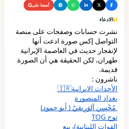
أضفنا على
الادعاء
نشرت حسابات وصفحات على منصة 
التواصل إكس صورة ادعت أنها 
لإنفجار حديث في العاصمة الإيرانية 
طهران، لكن الحقيقة هي أن الصورة 
قديمة.
ناشرون :
الأحداث الايرانية🇮🇷
بغداد المنصورة
 ‏مُحْسِن آلوَرِيقيّ ( أبو حمود)
توج TOG
القوات اللبنانية)ربيع