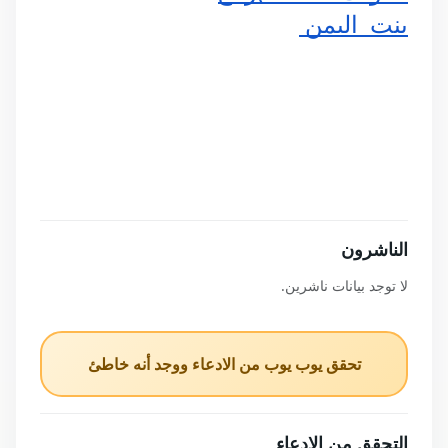
بنت  اليمن 
الناشرون
لا توجد بيانات ناشرين.
تحقق يوب يوب من الادعاء ووجد أنه خاطئ
التحقق من الادعاء