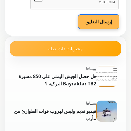
إرسال التعليق
محتويات ذات صلة
يبيبناها
هل حصل الجيش اليمني على 850 مسيرة
Bayraktar TB2 التركية ؟
يبيبناها
فيديو قديم وليس لهروب قوات الطوارئ من
مأرب