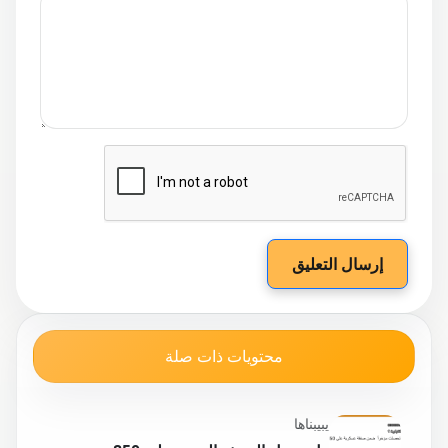
إرسال التعليق
محتويات ذات صلة
يبيبناها