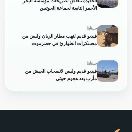
الحديدة تناقض تصريحات مؤسسة البحر
الأحمر التابعة لجماعة الحوثيين
يبيبناها
فيديو قديم لنهب مطار الريان وليس من
معسكرات الطوارئ في حضرموت
يبيبناها
فيديو قديم وليس لانسحاب الجيش من
مأرب بعد هجوم حوثي