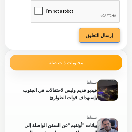
إرسال التعليق
محتويات ذات صلة
يبيبناها
فيديو قديم وليس لاحتفالات في الجنوب
بإستهداف قوات الطوارئ
يبيبناها
بيانات "أونفيم"عن السفن الواصلة إلى