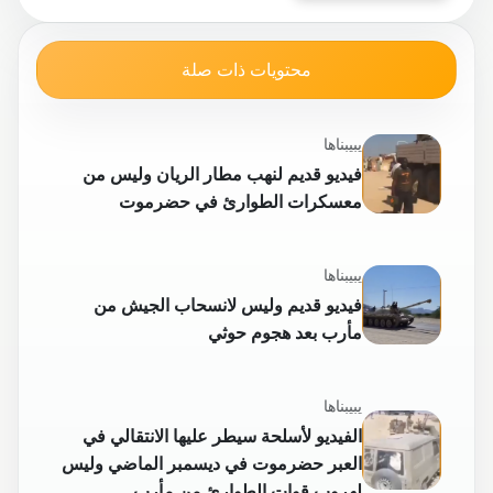
محتويات ذات صلة
يبيبناها
فيديو قديم لنهب مطار الريان وليس من
معسكرات الطوارئ في حضرموت
يبيبناها
فيديو قديم وليس لانسحاب الجيش من
مأرب بعد هجوم حوثي
يبيبناها
الفيديو لأسلحة سيطر عليها الانتقالي في
العبر حضرموت في ديسمبر الماضي وليس
لهروب قوات الطوارئ من مأرب