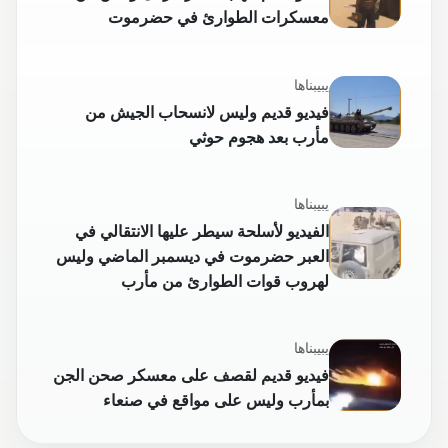
معسكرات الطوارئ في حضرموت
يبيبناها
فيديو قديم وليس لانسحاب الجيش من
مأرب بعد هجوم حوثي
يبيبناها
الفيديو لأسلحة سيطر عليها الانتقالي في
العبر حضرموت في ديسمبر الماضي وليس
لهروب قوات الطوارئ من مأرب
يبيبناها
فيديو قديم لقصف على معسكر صحن الجن
بمأرب وليس على مواقع في صنعاء