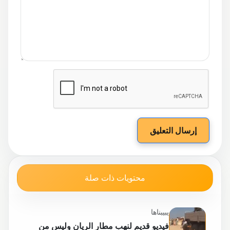
إرسال التعليق
محتويات ذات صلة
يبيبناها
فيديو قديم لنهب مطار الريان وليس من