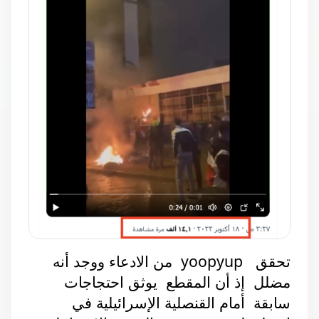
تحقق   yoopyup  من الادعاء ووجد أنه 
مضلل  إذ أن المقطع  يوثق احتجاجات 
سابقة  أمام القنصلية الإسرائيلية في 