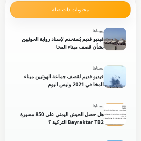
محتويات ذات صلة
يبيبناها
فيديو قديم يُستخدم لإسناد رواية الحوثيين
بشأن قصف ميناء المخا
يبيبناها
فيديو قديم لقصف جماعة الهوثيين ميناء
المخا في 2021-وليس اليوم
يبيبناها
هل حصل الجيش اليمني على 850 مسيرة
Bayraktar TB2 التركية ؟