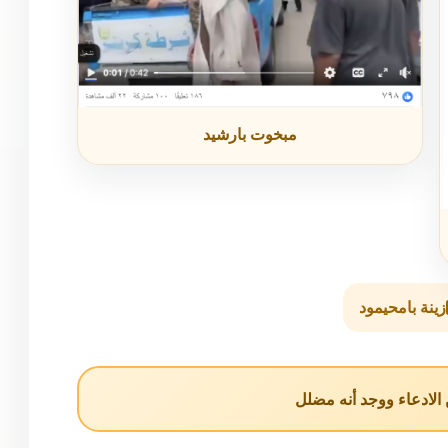
مبخوت بارشيد
زينة بامحيمود
لادعاء ووجد أنه مضلل