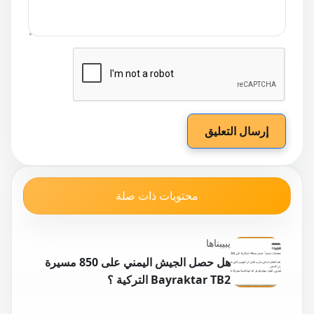
إرسال التعليق
محتويات ذات صلة
يبيبناها
هل حصل الجيش اليمني على 850 مسيرة
Bayraktar TB2 التركية ؟