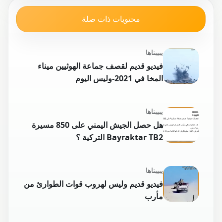
محتويات ذات صلة
يبيبناها
فيديو قديم لقصف جماعة الهوثيين ميناء
المخا في 2021-وليس اليوم
يبيبناها
هل حصل الجيش اليمني على 850 مسيرة
Bayraktar TB2 التركية ؟
يبيبناها
فيديو قديم وليس لهروب قوات الطوارئ من
مأرب