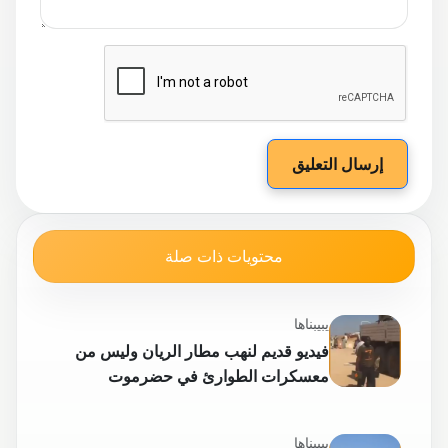
إرسال التعليق
محتويات ذات صلة
يبيبناها
فيديو قديم لنهب مطار الريان وليس من
معسكرات الطوارئ في حضرموت
يبيبناها