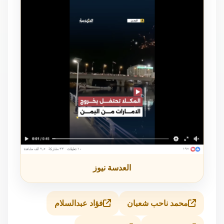
العدسة نيوز
محمد ناحب شعبان
فؤاد عبدالسلام