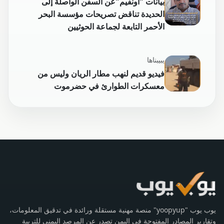
بيانات "أونفيم"عن السفن الواصلة إلى
الحديدة تناقض تصريحات مؤسسة البحر
الأحمر التابعة لجماعة الحوثيين
يبيبناها
فيديو قديم لنهب مطار الريان وليس من
معسكرات الطوارئ في حضرموت
يوب يوب "yoopyup" منصة مهنية مستقلة ورائدة في تدقيق المعلومات،
وتقارير المصادر المفتوحة في اليمن تصدر عن المرصد اليمني للتربية