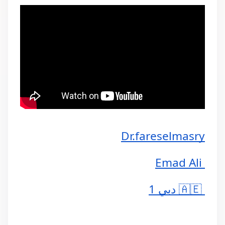
Dr.fareselmasry
 Emad Ali
 🇦🇪 دبي 1