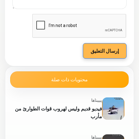
إرسال التعليق
محتويات ذات صلة
يبيبناها
فيديو قديم وليس لهروب قوات الطوارئ من
مأرب
يبيبناها