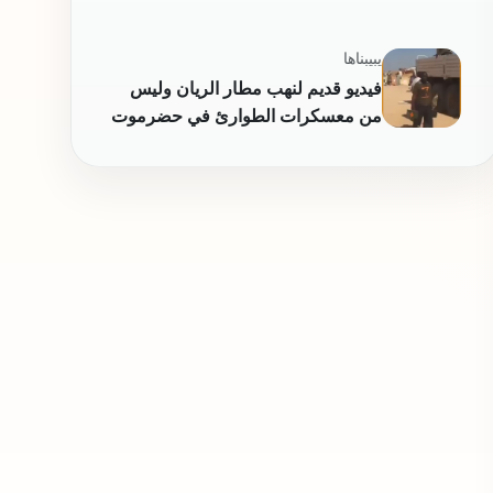
البحر الأحمر التابعة لجماعة الحوثيين
يبيبناها
فيديو قديم لنهب مطار الريان وليس
من معسكرات الطوارئ في حضرموت