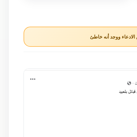
لادعاء ووجد أنه خاطئ